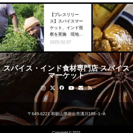
【プレスリリー
ス】スパイスマー
ケット、インド視
察を実施 現地農
園と直接取引
2025.02.07
スパイス・インド食材専門店 スパイス
マーケット
〒649-6221 和歌山県岩出市溝川188−1−A
Copyright © 2021