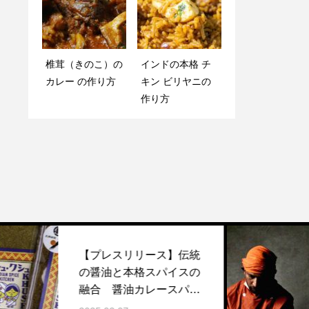
椎茸（きのこ）の
インドの本格 チ
カレー の作り方
キン ビリヤニの
How to make Dal
エビカライ（Kad
作り方
Tadka ☆ ダール
ai Prawn）
タルカ （ ミック
スダール ） 豆カ
レー の作り方
【プレスリリース】伝統
Y
の醤油と本格スパイスの
作
融合 醤油カレースパイ
す
スとスパイスしょうゆ