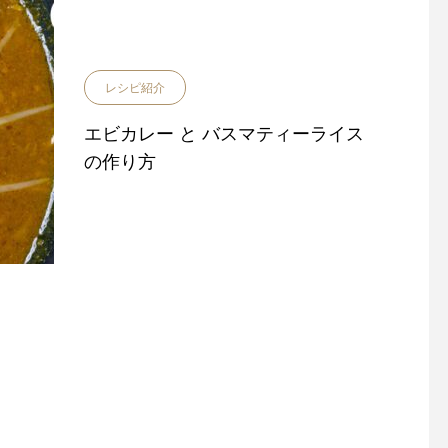
レシピ紹介
エビカレー と バスマティーライス
の作り方
ほうれん草とチキンのドライ
インドでは一般的なチ
カレー Palak Chikin Dry C
ィの作り方