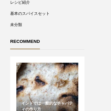
レシピ紹介
基本のスパイスセット
未分類
RECOMMEND
ャパテ
スパイス がたっぷり入っ
ほうれん草とチ
た 本格 キーマカレー の作
カレー Palak C