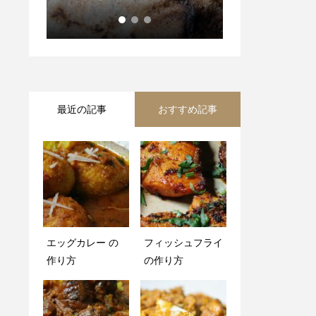
り方 How to make Keema c
urry
urry
最近の記事
おすすめ記事
エッグカレー の
パラックパニール
フィッシュフライ
エビカレー と バ
作り方
（ほうれん草とチ
の作り方
スマティーライス
ーズのカレー）の
の作り方
作り方