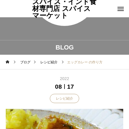
スパイス・インド食
材専門店 スパイス
マーケット
BLOG
ブログ
レシピ紹介
エッグカレー の作り方
2022
08
17
レシピ紹介