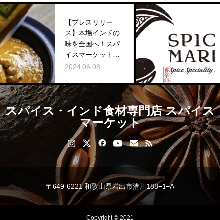
【プレスリリー
ス】本場インドの
ロ
味を全国へ！スパ
し
イスマーケットが
202
「クシュクシュ」
2024.06.08
の本格冷凍カレー
を販売開始！
スパイス・インド食材専門店 スパイス
マーケット
〒649-6221 和歌山県岩出市溝川188−1−A
Copyright © 2021